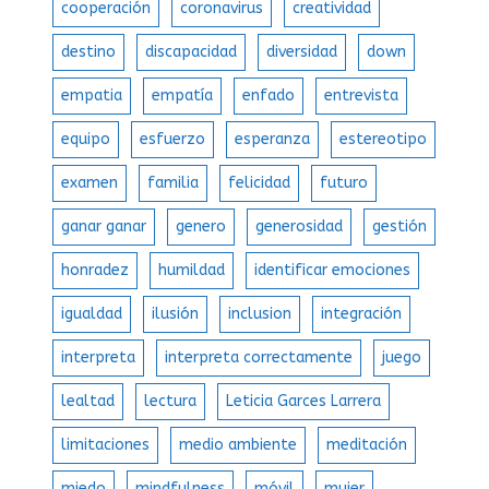
cooperación
coronavirus
creatividad
destino
discapacidad
diversidad
down
empatia
empatía
enfado
entrevista
equipo
esfuerzo
esperanza
estereotipo
examen
familia
felicidad
futuro
ganar ganar
genero
generosidad
gestión
honradez
humildad
identificar emociones
igualdad
ilusión
inclusion
integración
interpreta
interpreta correctamente
juego
lealtad
lectura
Leticia Garces Larrera
limitaciones
medio ambiente
meditación
miedo
mindfulness
móvil
mujer