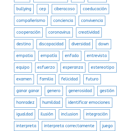
bullying
cep
ciberacoso
coeducación
compañerismo
conciencia
convivencia
cooperación
coronavirus
creatividad
destino
discapacidad
diversidad
down
empatia
empatía
enfado
entrevista
equipo
esfuerzo
esperanza
estereotipo
examen
familia
felicidad
futuro
ganar ganar
genero
generosidad
gestión
honradez
humildad
identificar emociones
igualdad
ilusión
inclusion
integración
interpreta
interpreta correctamente
juego