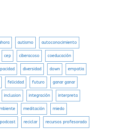
 ahora
autismo
autoconocimiento
cep
ciberacoso
coeducación
apacidad
diversidad
down
empatia
felicidad
futuro
ganar ganar
inclusion
integración
interpreta
mbiente
meditación
miedo
podcast
reciclar
recursos profesorado