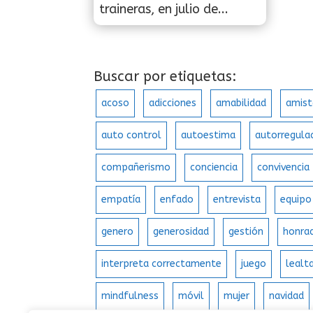
traineras, en julio de...
Buscar por etiquetas:
acoso
adicciones
amabilidad
amist
auto control
autoestima
autorregula
compañerismo
conciencia
convivencia
empatía
enfado
entrevista
equipo
genero
generosidad
gestión
honra
interpreta correctamente
juego
lealt
mindfulness
móvil
mujer
navidad