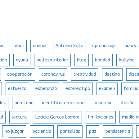
ad
amor
animal
Antonio Soto
aprendizaje
aquí y
ción
ayuda
belleza interior
blog
bondad
bullying
cooperación
coronavirus
creatividad
destino
disc
esfuerzo
esperanza
estereotipo
examen
familia
dez
humildad
identificar emociones
igualdad
ilusión
ad
lectura
Leticia Garces Larrera
limitaciones
medio a
no juzgar
paciencia
pantallas
paz
persistencia