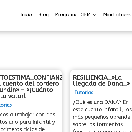
Inicio
Blog
Programa DIEM
Mindfulness
TOESTIMA_CONFIANZA
RESILIENCIA_»La
l cuento del cordero
llegada de Dana_»
undin» – «¡Cuánto
Tutorías
tu valor!
¿Qué es una DANA? En
orías
este cuento infantil, los
os a trabajar con dos
más pequeños aprende
tos uno para Infantil y
sobre las tormentas
 primeros ciclos de
fuertes y lo que sucede.