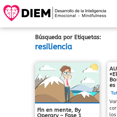
Búsqueda por Etiquetas:
resiliencia
AU
«E
Bo
es 
Tut
Vam
cor
Fin en mente, By
los
Operary – Fase 1