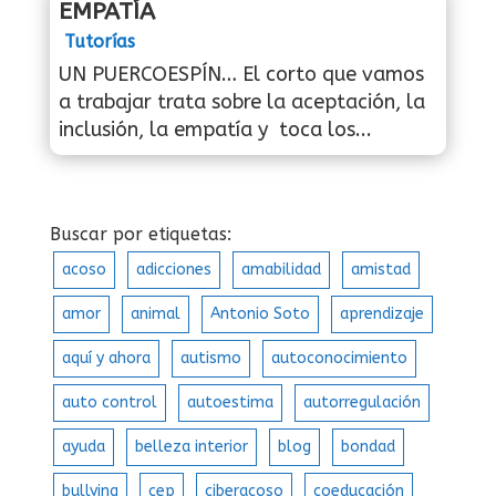
EMPATÍA
Tutorías
UN PUERCOESPÍN… El corto que vamos
a trabajar trata sobre la aceptación, la
inclusión, la empatía y toca los...
Buscar por etiquetas:
acoso
adicciones
amabilidad
amistad
amor
animal
Antonio Soto
aprendizaje
aquí y ahora
autismo
autoconocimiento
auto control
autoestima
autorregulación
ayuda
belleza interior
blog
bondad
bullying
cep
ciberacoso
coeducación