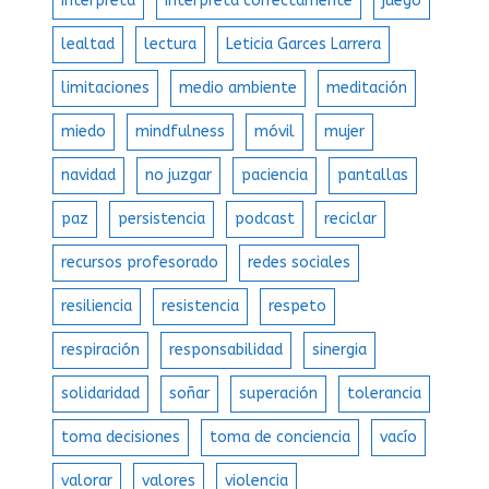
interpreta
interpreta correctamente
juego
lealtad
lectura
Leticia Garces Larrera
limitaciones
medio ambiente
meditación
miedo
mindfulness
móvil
mujer
navidad
no juzgar
paciencia
pantallas
paz
persistencia
podcast
reciclar
recursos profesorado
redes sociales
resiliencia
resistencia
respeto
respiración
responsabilidad
sinergia
solidaridad
soñar
superación
tolerancia
toma decisiones
toma de conciencia
vacío
valorar
valores
violencia