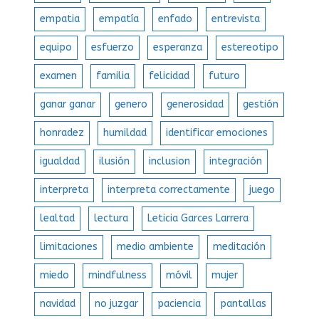
empatia
empatía
enfado
entrevista
equipo
esfuerzo
esperanza
estereotipo
examen
familia
felicidad
futuro
ganar ganar
genero
generosidad
gestión
honradez
humildad
identificar emociones
igualdad
ilusión
inclusion
integración
interpreta
interpreta correctamente
juego
lealtad
lectura
Leticia Garces Larrera
limitaciones
medio ambiente
meditación
miedo
mindfulness
móvil
mujer
navidad
no juzgar
paciencia
pantallas