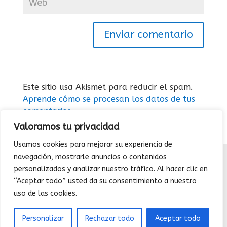
Este sitio usa Akismet para reducir el spam.
Aprende cómo se procesan los datos de tus
comentarios.
Valoramos tu privacidad
Usamos cookies para mejorar su experiencia de
navegación, mostrarle anuncios o contenidos
QUIENES SOMOS
|
CONTACTAR
|
POLÍTICA DE
personalizados y analizar nuestro tráfico. Al hacer clic en
PRIVACIDAD
|
POLÍTICA DE COOKIES
“Aceptar todo” usted da su consentimiento a nuestro
(C) Diemweb 2026- Todos los derechos
uso de las cookies.
reservados |
Diseño Web:
Mercurio Estudios
Personalizar
Rechazar todo
Aceptar todo