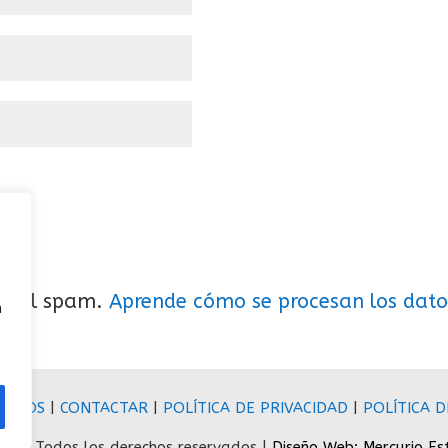
cir el spam.
Aprende cómo se procesan los dato
n
SOMOS
|
CONTACTAR
|
POLÍTICA DE PRIVACIDAD
|
POLÍTICA D
026- Todos los derechos reservados |
Diseño Web:
Mercurio Es