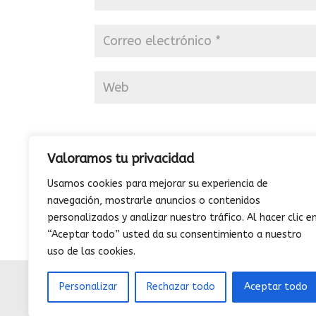
Valoramos tu privacidad
Usamos cookies para mejorar su experiencia de
navegación, mostrarle anuncios o contenidos
Este sitio usa Akismet para redu
personalizados y analizar nuestro tráfico. Al hacer clic e
“Aceptar todo” usted da su consentimiento a nuestro
uso de las cookies.
Personalizar
Rechazar todo
Aceptar todo
QUIENES 
(C) Diemweb 2