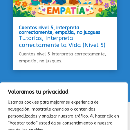
Cuentos nivel 5, interpreta
correctamente, empatía, no juzgues
Tutorías
,
Interpreta
correctamente la Vida (Nivel 5)
Cuentos nivel 5 Interpreta correctamente,
empatía, no juzgues.
Valoramos tu privacidad
Usamos cookies para mejorar su experiencia de
navegación, mostrarle anuncios o contenidos
QUIENES SOMOS
|
CONTACTAR
|
POLÍTICA DE
personalizados y analizar nuestro tráfico. Al hacer clic en
PRIVACIDAD
|
POLÍTICA DE COOKIES
“Aceptar todo” usted da su consentimiento a nuestro
(C) Diemweb 2026- Todos los derechos