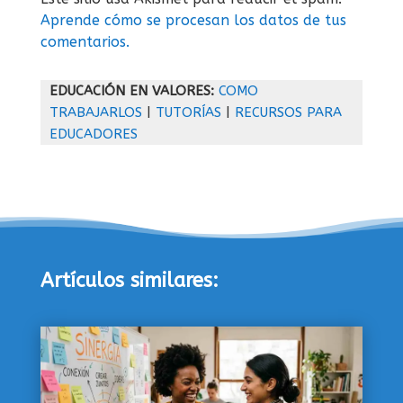
Aprende cómo se procesan los datos de tus
comentarios.
EDUCACIÓN EN VALORES:
COMO
TRABAJARLOS
|
TUTORÍAS
|
RECURSOS PARA
EDUCADORES
Artículos similares: