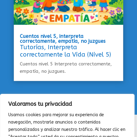
Cuentos nivel 5, interpreta
correctamente, empatía, no juzgues
Tutorías
,
Interpreta
correctamente la Vida (Nivel 5)
Cuentos nivel 5 Interpreta correctamente,
empatía, no juzgues.
Valoramos tu privacidad
Usamos cookies para mejorar su experiencia de
navegación, mostrarle anuncios o contenidos
QUIENES SOMOS
|
CONTACTAR
|
POLÍTICA DE
personalizados y analizar nuestro tráfico. Al hacer clic en
PRIVACIDAD
|
POLÍTICA DE COOKIES
“Aceptar todo” usted da su consentimiento a nuestro