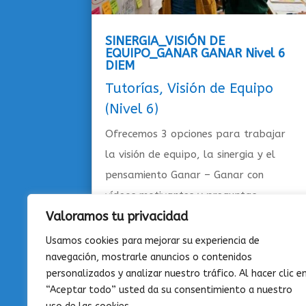
SINERGIA_VISIÓN DE
EQUIPO_GANAR GANAR Nivel 6
DIEM
Tutorías
,
Visión de Equipo
(Nivel 6)
Ofrecemos 3 opciones para trabajar
la visión de equipo, la sinergia y el
pensamiento Ganar – Ganar con
vídeos motivantes y preguntas
Valoramos tu privacidad
sugeridas.
Usamos cookies para mejorar su experiencia de
navegación, mostrarle anuncios o contenidos
personalizados y analizar nuestro tráfico. Al hacer clic e
“Aceptar todo” usted da su consentimiento a nuestro