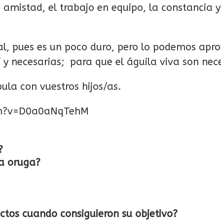
 amistad, el trabajo en equipo, la constancia 
inal, pues es un poco duro, pero lo podemos ap
 y necesarias; para que el águila viva son nec
ula con vuestros hijos/as.
ch?v=D0a0aNqTehM
?
la oruga?
sectos cuando consiguieron su objetivo?