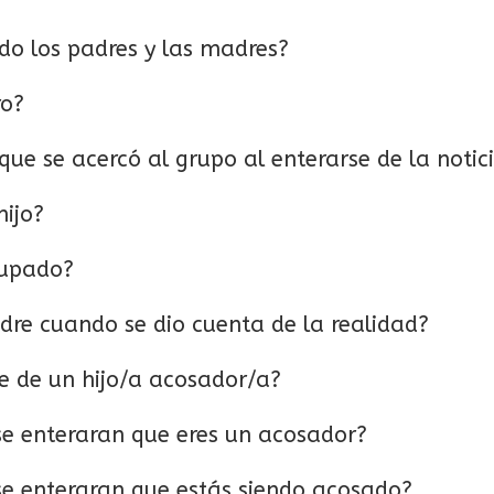
o los padres y las madres?
ro?
que se acercó al grupo al enterarse de la notic
hijo?
cupado?
adre cuando se dio cuenta de la realidad?
re de un hijo/a acosador/a?
 se enteraran que eres un acosador?
 se enteraran que estás siendo acosado?