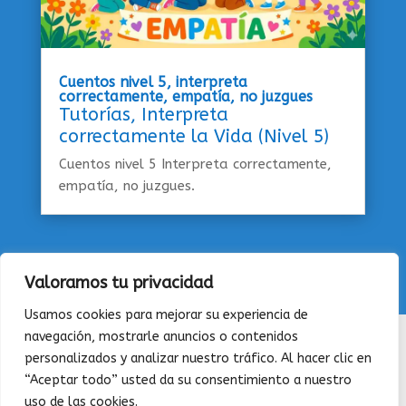
Cuentos nivel 5, interpreta
correctamente, empatía, no juzgues
Tutorías
,
Interpreta
correctamente la Vida (Nivel 5)
Cuentos nivel 5 Interpreta correctamente,
empatía, no juzgues.
Valoramos tu privacidad
Usamos cookies para mejorar su experiencia de
navegación, mostrarle anuncios o contenidos
QUIENES SOMOS
|
CONTACTAR
|
POLÍTICA DE
personalizados y analizar nuestro tráfico. Al hacer clic en
PRIVACIDAD
|
POLÍTICA DE COOKIES
“Aceptar todo” usted da su consentimiento a nuestro
(C) Diemweb 2026- Todos los derechos
uso de las cookies.