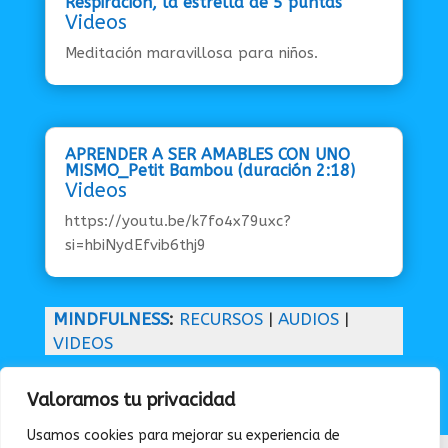
Respiración, la estrella de 5 puntas
Videos
Meditación maravillosa para niños.
APRENDER A SER AMABLES CON UNO
MISMO_Petit Bambou (duración 2:18)
Videos
https://youtu.be/k7fo4x79uxc?
si=hbiNydEfvib6thj9
MINDFULNESS
:
RECURSOS
|
AUDIOS
|
VIDEOS
Valoramos tu privacidad
Usamos cookies para mejorar su experiencia de